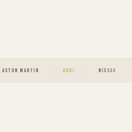
RTIN
AUDI
NISSAN
SONY M