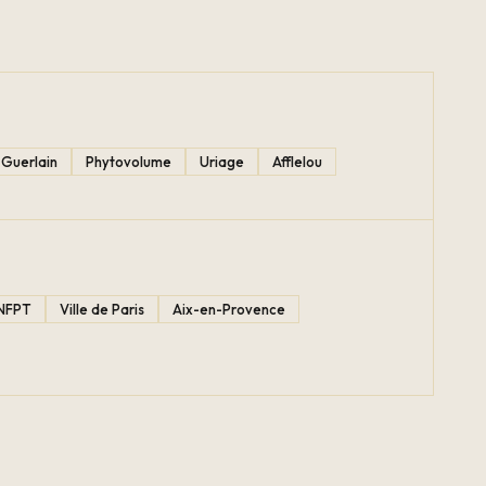
Guerlain
Phytovolume
Uriage
Afflelou
NFPT
Ville de Paris
Aix-en-Provence