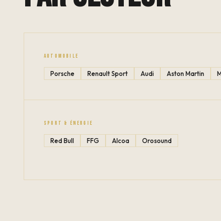
AUTOMOBILE
Porsche
Renault Sport
Audi
Aston Martin
M
SPORT & ÉNERGIE
Red Bull
FFG
Alcoa
Orosound